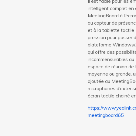
Il est facile pour les 
intelligent complet en 
MeetingBoard à l’écra
au capteur de prése
et à la tablette tactile
pression pour passer 
plateforme Windows/A
qui offre des possibilité
incommensurables au 
espace de réunion de t
moyenne ou grande, u
ajoutée au MeetingBo
microphones d’extensi
écran tactile chainé e
https://www.yealink.
meetingboard65