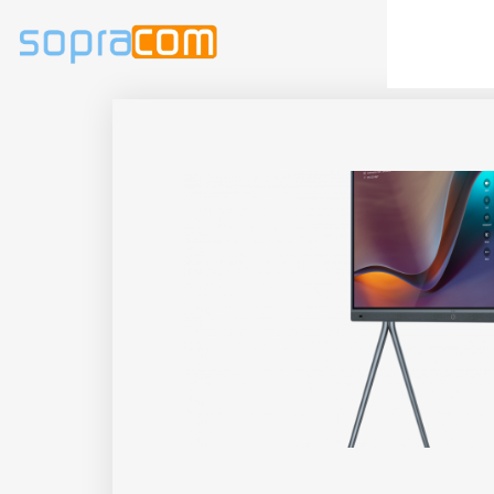
Accueil
Té
Log IN