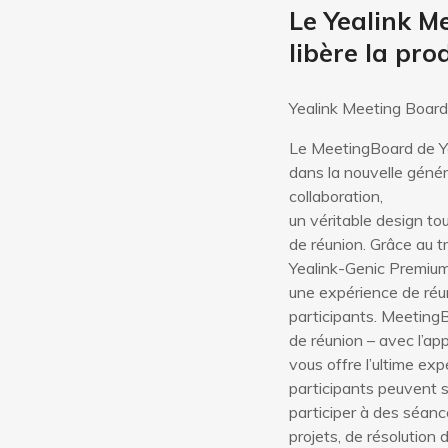
Le Yealink M
libère la pro
Yealink Meeting Board
Le MeetingBoard de Yea
dans la nouvelle génér
collaboration,
un véritable design to
de réunion. Grâce au t
Yealink-Genic Premium e
une expérience de réun
participants. MeetingB
de réunion – avec l’app
vous offre l’ultime expé
participants peuvent s
participer à des séanc
projets, de résolution