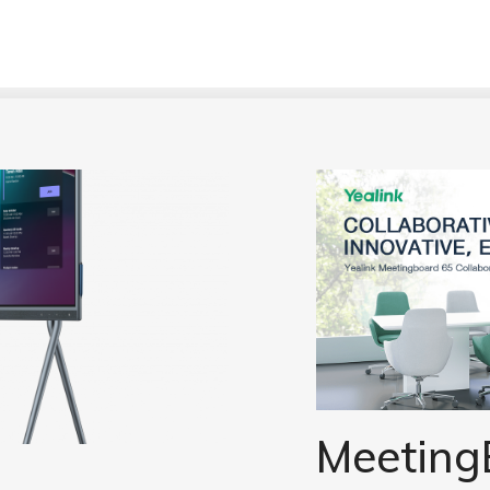
léphonie
Visioconférence
Routeur5G
Fibre
Agent Voix IA
Meeting