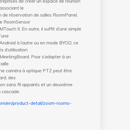
entreprises de créer un espace de réunion
associant le
n de réservation de salles RoomPanel,
nce RoomSensor
 MTouch II. En outre, il suffit d’une simple
d’une
ndroid à l’autre ou en mode BYOD, ce
s d’utilisation
MeetingBoard. Pour s’adapter à un
aille
ne caméra à optique PTZ peut être
ard, des
on sans fil appairés et un deuxième
n cascade.
com/en/product-detail/zoom-rooms-